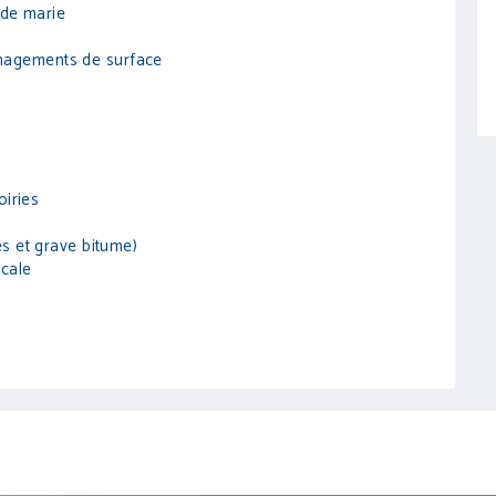
nde marie
nagements de surface
oiries
s et grave bitume)
icale