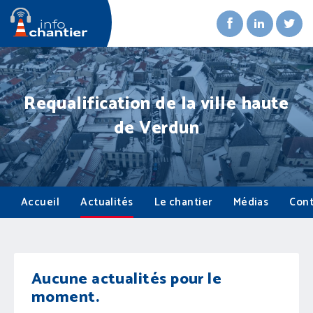
Requalification de la ville haute
de Verdun
Accueil
Actualités
Le chantier
Médias
Cont
Aucune actualités pour le
moment.